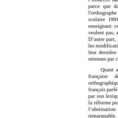
parce que da
l'orthograph
scolaire 199
enseignant: ce
veulent pas; a
D’autre part, 
les modificat
leur dernière
retenues par c
Quant a
française 
orthographiq
français parlé
par son lexiq
la réforme po
l’obstinatio
remarquable