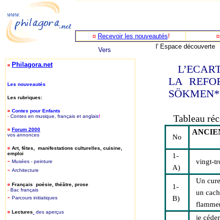
¤
Recevoir les nouveautés
!
l' Espace découverte
Vers
Philagora.net
¤
L’ECAR
LA REFO
Les nouveautés
SÖKMEN
*
Les rubriques:
¤
Contes pour Enfants
Tableau réc
-
Contes en musique, français et anglais
!
¤
Forum 2000
ANCIE
vos annonces
No
¤
Art, fêtes, manifestations culturelles, cuisine,
emploi
1-
-
vingt-tr
Musées - peinture
A)
-
Architecture
Un cure
¤
Français poésie, théâtre, prose
1-
-
B
ac français
un cach
-
B)
P
arcours initiatiques
flamme(
¤
Lectures
des aperçus
je céder