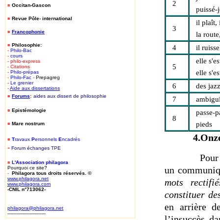
2
¤
Occitan-Gascon
puissé-j
¤
Revue Pôle- international
il plaît, 
3
¤
Francophonie
la route
¤
Philosophie:
4
il ruiss
-
Philo-Bac
-
cours
elle s'es
- philo-express
5
- Citations
elle s'e
-
Philo-prépas
-
Philo-Fac
-
Prepagreg
-
Le grenier
6
des jazz
-
Aide aux dissertations
¤
Forums
:
aides aux dissert de philosophie
7
ambiguï
¤
Epistémologie
passe-p
8
pieds
¤
Mare nostrum
4.Onze
¤
T
ravaux
P
ersonnels
E
ncadrés
-
Forum
é
changes TPE
Pour
¤
L'Association philagora
un communiqu
Pourquoi ce site?
-
Philagora tous droits réservés. ©
www.philagora.net
mots rectifi
www.philagora.com
-CNIL n°713062-
constituer de
en arrière d
philagora@philagora.net
--------------------------
l’insuccès da