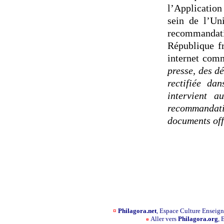
l’Applicatio
sein de l’Un
recommandati
République fr
internet comm
presse, des d
rectifiée dan
intervient a
recommandat
documents off
¤
Philagora.net
, Espace Culture Ensei
Aller vers
Philagora.org
, 
¤