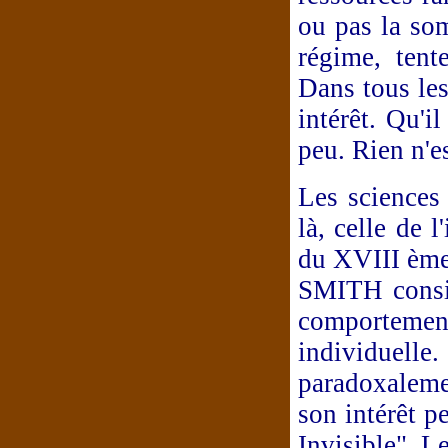
ou pas la so
régime, tent
Dans tous les
intérêt. Qu'i
peu. Rien n'e
Les sciences 
là, celle de 
du XVIII ème 
SMITH consid
comportemen
individuel
paradoxaleme
son intérêt p
Invisible". 