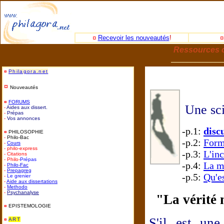
¤
Recevoir les nouveautés
!
Ressources c
_____________
¤
Philagora.net
¤
Nouveautés
¤
FORUMS
Une sci
-
Aides aux dissert.
-
Prépas
-
Vos annonces
-p.1:
disc
¤
PHILOSOPHIE
-
Philo-Bac
-p.2:
Form
-
Cours
- philo-express
-p.3:
L'in
- Citations
- Philo-
Prépas
-p.4:
La m
-
Philo-
Fac
-
Prepagreg
-p.5:
Qu'e
-
Le grenier
-
Aide aux dissertations
-
Methodo
-
Psychanalyse
"La vérité 
¤
EPISTEMOLOGIE
S'il est un
¤
ART