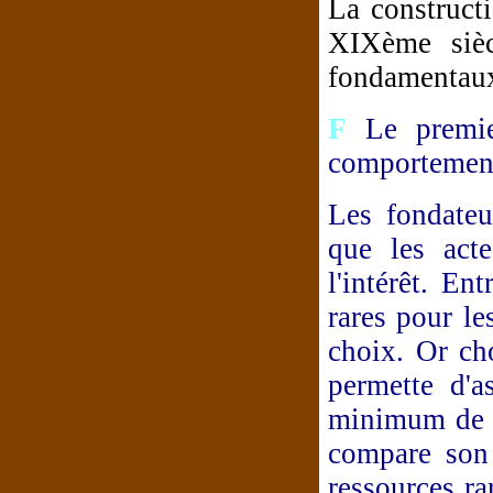
La construct
XIXème siècl
fondamentau
F
Le premier
comportemen
Les fondateu
que les act
l'intérêt. En
rares pour le
choix. Or cho
permette d'a
minimum de c
compare son 
ressources ra