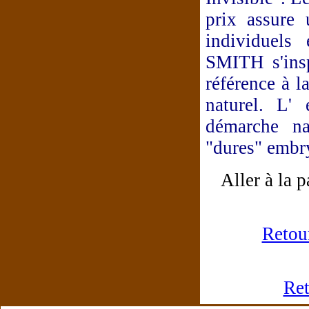
prix assure
individuels 
SMITH s'ins
référence à l
naturel. L'
démarche nat
"dures" embr
Aller à la 
Retour
Ret