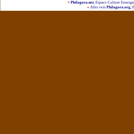
¤
Philagora.net
, Espace Culture Ensei
Aller vers
Philagora.org
, 
¤