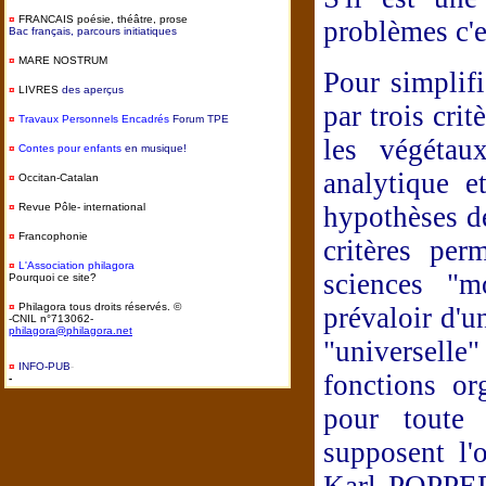
¤
FRANCAIS
poésie, théâtre, prose
problèmes c'es
Bac français, parcours initiatiques
¤
MARE NOSTRUM
Pour simplifi
¤
LIVRES
des aperçus
par trois crit
¤
T
ravaux Personnels Encadrés
Forum TPE
les végétau
¤
Contes pour enfants
en musique!
analytique e
¤
Occitan-Catalan
¤
Revue Pôle- international
hypothèses de
¤
Francophonie
critères per
¤
L'Association philagora
sciences "m
Pourquoi ce site?
¤
Philagora tous droits réservés. ©
prévaloir d'u
-CNIL n°713062-
philagora@philagora.net
"universelle
¤
INFO-PUB
-
fonctions o
-
pour toute 
supposent l