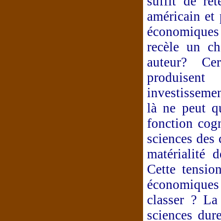
suffit de re
américain e
économiques 
recèle un ch
auteur? Ce
produisent
investissemen
là ne peut q
fonction cogn
sciences des 
matérialité 
Cette tensio
économiques
classer ? La
sciences dure