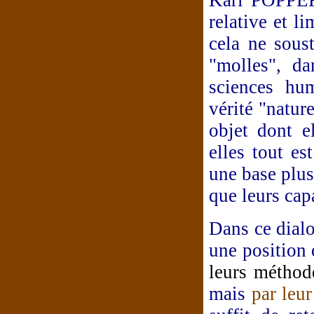
Karl POPPER 
relative et li
cela ne soust
"molles", d
sciences hum
vérité "natur
objet dont e
elles tout es
une base plus
que leurs capa
Dans ce dial
une position 
leurs méthod
mais
par leur