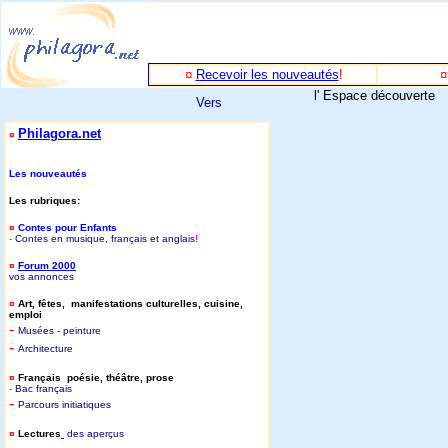
¤
Recevoir les nouveautés
!
l' Espace découverte
Vers
Philagora.net
¤
Les nouveautés
Les rubriques:
¤
Contes pour Enfants
-
Contes en musique, français et anglais
!
¤
Forum 2000
vos annonces
¤
Art, fêtes, manifestations culturelles, cuisine,
emploi
-
Musées - peinture
-
Architecture
¤
Français poésie, théâtre, prose
-
B
ac français
-
P
arcours initiatiques
¤
Lectures
des aperçus