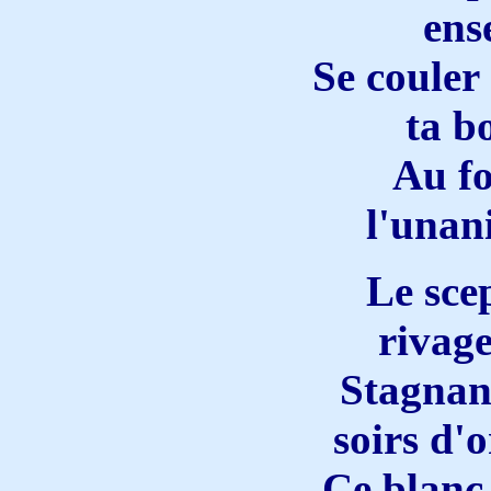
ens
Se couler
ta b
Au f
l'unan
Le sce
rivage
Stagnant
soirs d'or
Ce blanc