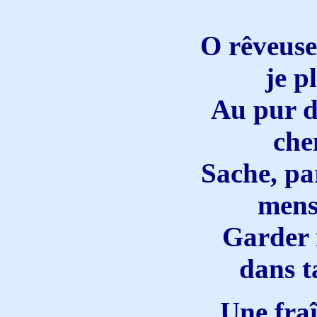
O rêveuse
je p
Au pur d
che
Sache, pa
mens
Garder 
dans t
Une fra