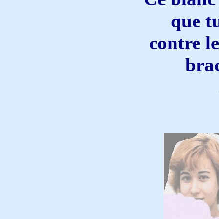
que t
contre l
brac