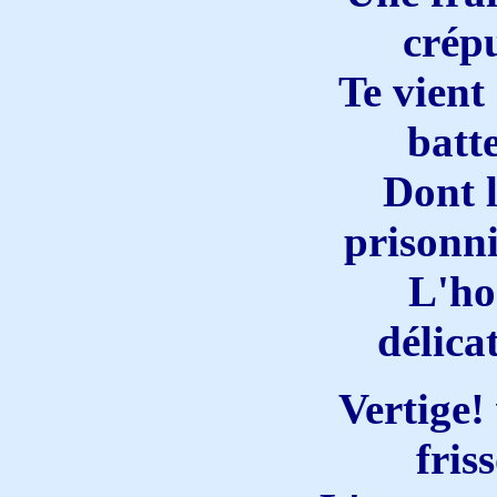
crép
Te vient
batt
Dont 
prisonni
L'ho
délica
Vertige!
fris