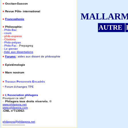
¤
Occitan-Gascon
¤
Revue Pôle- international
MALLAR
¤
Francophonie
AUTRE
¤
Philosophie:
-
Philo-Bac
-
cours
- philo-express
- Citations
-
Philo-prépas
-
Philo-Fac
-
Prepagreg
-
Le grenier
-
Aide aux dissertations
¤
Forums
:
aides aux dissert de philosophie
¤
Epistémologie
¤
Mare nostrum
¤
T
ravaux
P
ersonnels
E
ncadrés
-
Forum
é
changes TPE
¤
L'Association philagora
Pourquoi ce site?
-
Philagora tous droits réservés. ©
www.philagora.net
www.philagora.com
-CNIL n°713062-
philagora@philagora.net
--------------------------