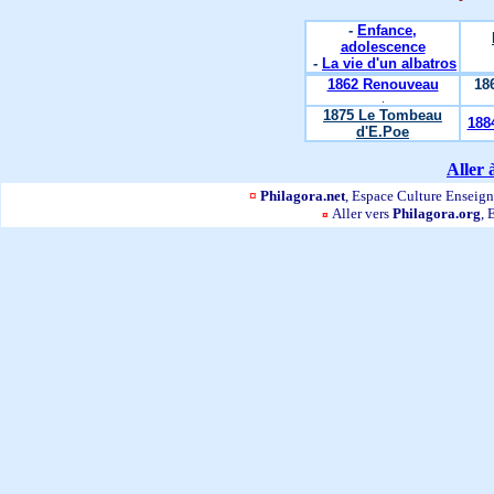
-
Enfance,
adolescence
-
La vie d'un albatros
1862 Renouveau
18
.
1875 Le Tombeau
188
d'E.Poe
Aller 
¤
Philagora.net
, Espace Culture Ensei
Aller vers
Philagora.org
, 
¤