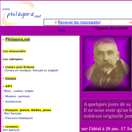
¤
Recevoir les nouveautés
!
l' Espace découverte
Vers
Philagora.net
¤
Les nouveautés
Les rubriques:
¤
Contes pour Enfants
-
Contes en musique, français et anglais
!
¤
Forums
¤
ART
-
fêtes, cuisine, emploi
-
Musées - peinture
-
Architecture
A quelques jours de s
Il ne nous reste qu'un 
¤
Français poésie, théâtre, prose
-
B
ac français
noblesse originelle jam
-
P
arcours initiatiques
¤
Lectures
sur l'idéal à 20 ans -17 Ao
des aperçus