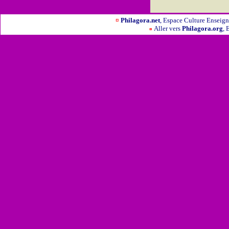
¤
Philagora.net
, Espace Culture Ensei
Aller vers
Philagora.org
, 
¤