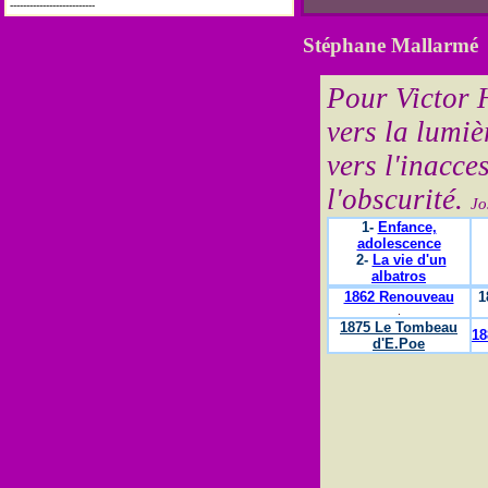
--------------------------
Stéphane Mallarmé
.
Pour Victor 
vers la lumi
vers l'inacce
l'obscurité.
Jo
1-
Enfance,
adolescence
2-
La vie d'un
albatros
1862 Renouveau
1
.
1875 Le Tombeau
18
d'E.Poe