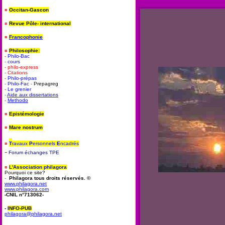
¤
Occitan-Gascon
¤
Revue Pôle- international
¤
Francophonie
¤
Philosophie:
-
Philo-Bac
-
cours
- philo-express
- Citations
-
Philo-prépas
-
Philo-Fac
-
Prepagreg
-
Le grenier
-
Aide aux dissertations
-
Methodo
¤
Epistémologie
¤
Mare nostrum
¤
T
ravaux
P
ersonnels
E
ncadrés
-
Forum
é
changes TPE
¤
L'Association philagora
Pourquoi ce site?
-
Philagora tous droits réservés. ©
www.philagora.net
www.philagora.com
-CNIL n°713062-
-
INFO-PUB
philagora@philagora.net