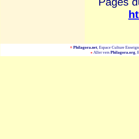
Pages du
h
¤
Philagora.net
, Espace Culture Ensei
Aller vers
Philagora.org
, 
¤