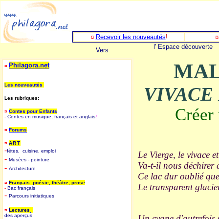
¤
Recevoir les nouveautés
!
l' Espace découverte
Vers
MA
Philagora.net
¤
Les nouveautés
VIVACE 
Les rubriques:
Créer 
¤
Contes pour Enfants
-
Contes en musique, français et anglais
!
¤
Forums
¤
ART
-
fêtes, cuisine, emploi
Le Vierge, le vivace e
-
Musées - peinture
Va-t-il nous déchirer 
-
Architecture
Ce lac dur oublié que
¤
Français poésie, théâtre, prose
Le transparent glacier
-
B
ac français
-
P
arcours initiatiques
¤
Lectures
des aperçus
Un cygne d'autrefois s