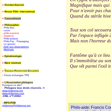
Magnifique mais qui s
¤
Occitan-Gascon
Pour n'avoir pas chan
¤
Revue Pôle- international
Quand du stérile hiver
¤
Francophonie
¤
Philosophie:
-
Philo-Bac
Tout son col secouera
-
cours
- philo-express
Par l'espace infligée à
- Citations
-
Philo-prépas
Mais non l'horreur du
-
Philo-Fac
-
Prepagreg
-
Le grenier
-
Aide aux dissertations
-
Methodo
Fantôme qu'à ce lieu 
¤
Epistémologie
Il s'immobilise au so
¤
Mare nostrum
Que vêt parmi l'exil i
¤
T
ravaux
P
ersonnels
E
ncadrés
-
Forum
é
changes TPE
¤
L'Association philagora
Pourquoi ce site?
-
Philagora tous droits réservés. ©
www.philagora.net
www.philagora.com
-CNIL n°713062-
-
INFO-PUB
philagora@philagora.net
Philo-aide: Francis Cou