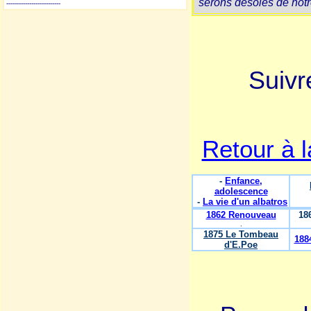
serons désolés de notr
--------------------------
Suivre
Retour à 
-
Enfance,
adolescence
-
La vie d'un albatros
1862 Renouveau
18
.
1875 Le Tombeau
188
d'E.Poe