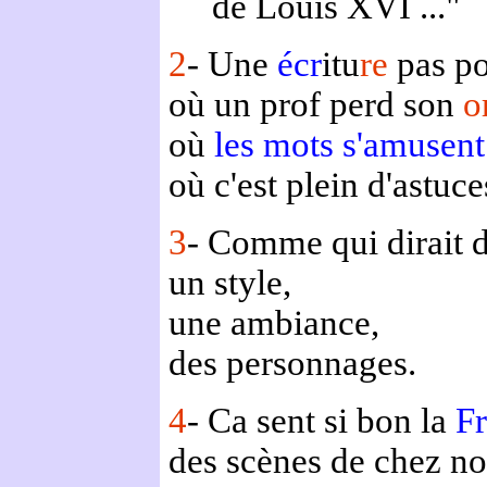
de Louis XVI ..." et
2
- Une
écr
itu
re
pas po
où un prof perd son
o
où
les mots s'amusent
où c'est plein d'astuce
3
- Comme qui dirait d
un style,
une ambiance,
des personnages.
4
- Ca sent si bon la
Fr
des scènes de chez n