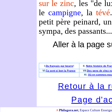
sur le zinc
, les "
de lu
le
campigne
, la
tévé
petit père peinard, u
sympa, des passants...
Aller à la page 
I.
Du français pur beurre
!
II.
Notre histoire de Fra
VI.
Ça sent si bon la France
VII.
Des gens de chez n
XI.
Où en sommes-nou
Retour à la 
Page d'ac
¤
Philagora.net
, Espace Culture Ensei