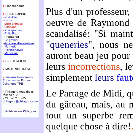
¤
Francophonie
Plus d'un professeur,
¤
PHILOSOPHIE
-
Philo-Bac
oeuvre de Raymond Q
-
cours
- philo-express
- Citations
scandalisé: "Si main
-
Philo-prépas
-
Philo-Fac
-
Prepagreg
-
Le grenier
"
queneries
", nous ne
-
Aide aux dissertations
-
Methodo
-
Psychanalyse
auront beau jeu pour
-
Médecine
¤
EPISTEMOLOGIE
leurs
incorrections
,
le
¤
MARE NOSTRUM
simplement
leurs
faut
¤
T
ravaux Personnels
Encadrés
et Forum
échanges TPE
Le Partage de Midi, qu
¤
Philagora tous droits
réservés. ©
-CNIL n°713062-
du gâteau, mais, au mo
philagora@philagora.com
¤
Publicité sur Philagora
tout un superbe re
-
quelque chose à dire!