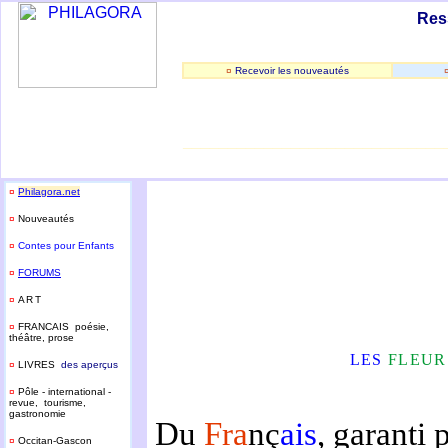
Res
¤
Recevoir les nouveautés
______________________________
¤
Philagora.net
¤
Nouveautés
¤
Contes pour Enfants
¤
FORUMS
¤
ART
¤
FRANCAIS poésie,
théâtre, prose
LES
FLEU
¤
LIVRES
des aperçus
¤
Pôle - international -
revue, tourisme,
gastronomie
Du
Fra
nç
ais
, garanti 
¤
Occitan-Gascon