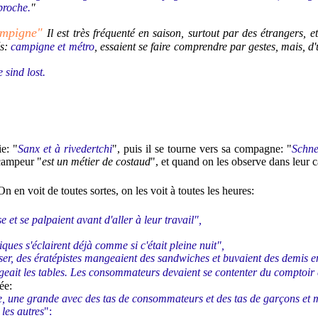
proche.
"
campigne"
Il est très fréquenté en saison, surtout par des étrangers,
és:
campigne et métro
, essaient se faire comprendre par gestes, mais, d
sind lost.
e: "
Sanx et à rivedertchi
", puis il se tourne vers sa compagne: "
Schne
campeur "
est un métier de costaud
", et quand on les observe dans leur c
On en voit de toutes sortes, on les voit à toutes les heures:
e et se palpaient avant d'aller à leur travail",
ques s'éclairent déjà comme si c'était pleine nuit",
iser, des ératépistes mangeaient des sandwiches et buvaient des demis 
rangeait les tables. Les consommateurs devaient se contenter du comptoir 
ée:
erie, une grande avec des tas de consommateurs et des tas de garçons et
 les autres
":