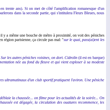
é en trente ans). Si on met de côté l'amplification romanesque d'un
rlerons dans la seconde partie, qui s'intitulera Fleurs Bleues, nous
nd il y a même une bouche de métro à proximité, on voit des péniches
n région parisienne, ça circule pas mal: "
sur le quai, pass(ai)ent les
Sur les autres péniches voisines, on dort. Cidrolin
(il est en barque)
ermentation née au fond du fleuve et qui vient exploser à sa modeste
es ultramatinaux d'un club sportif pratiquent l'aviron. Une péniche
blaie la chaussée... on filme pour les actualités de la soirée... On
 chaussée est dégagée, la circulation des ouatures recommence, les