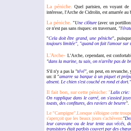
La péniche.
Quel parisien, en voyant de l
intéresse, l'Arche de Cidrolin, est amarrée au 
La péniche.
"
U
ne clôture
(avec un portillo
ce n'est pas sans risques: en traversant,
"l
'érat
"
Cela doit être grand, une péniche
", puisque
toujours limitée", "quand on fait l'amour sur u
L'Arche-
L'Arche, cependant, est confortabl
"
dans la marine, tu sais, on n'arrête pas de b
S'il n'y a pas la
"
tévé
",
on peut, en revanche, 
un: il "
amarre sa barque à un piquet et prépa
absent. Le chien s'est couché en rond et dort.
Il fait bon, sur
cette
péniche: "
Lalix crie: 
On rapplique dans le carré, on s'assied joye
toasts, des confitures, des raviers de beurre
".
Le "Campigne".Lorsque s'éloigne cette trou
s'aperçoit que les beaux jours s'achèvent:
"
Der
leur caravane ou de leur tente aux vécés, de
transistors était parfois couvert par des ch