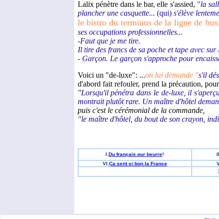
Lalix pénètre dans le bar, elle s'assied,
"
la sal
plancher une casquette...
(qui)
s'élève lenteme
le bistro du terminus de la ligne de bus
ses occupations professionnelles...
-Faut que je me tire.
Il tire des francs de sa poche et tape avec sur 
- Garçon.
Le garçon s'approche pour encaisse
Voici un "de-luxe": ...
on lui demande "
s'il dé
d'abord fait refouler, prend la précaution, pou
"
Lorsqu'il pénétra dans le de-luxe, il s'aperçu
montrait plutôt rare. Un maître d'hôtel demand
puis c'est le cérémonial de la commande,
"le maître d'hôtel, du bout de son crayon, indiqu
I.
Du français pur beurre
!
I
VI.
Ça sent si bon la France
V