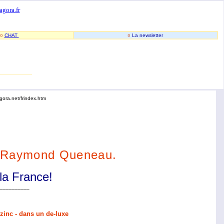
-
-
agora.fr
¤
CHAT
¤
La newsletter
________
agora.net/frindex.htm
 Raymond Queneau.
la France!
__________
 zinc - dans un de-luxe