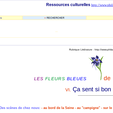
Ressources culturelles
http://www.phil
és
¤
RECHERCHER
-
-
_______________________________________________________
Rubrique Littérature : http://www.phil
de
LES
FLEURS
BLEUES
Ça sent si bon 
VI.
_______________________
Des scènes de chez nous:
- au bord de la Seine - au "campigne" - sur le