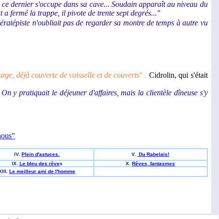
que ce dernier s'occupe dans sa cave... Soudain apparaît au niveau du
t a fermé la trappe, il pivote de trente sept degrés..."
'ératépiste n'oubliait pas de regarder sa montre de temps à autre vu
arge, déjà couverte de vaisselle et de couverts
"
Cidrolin, qui s'était
...
. On y pratiquait le déjeuner d'affaires, mais la clientèle dîneuse s'y
nous"
IV.
Plein d'astuces.
V.
Du Rabelais!
IX.
Le bleu des rêve
s
X.
Rêves, fantasmes
XIII.
Le meilleur ami de l'homme