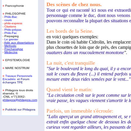
Des scènes de chez nous.
¤
Francophonie
Tout ce qui est raconté ici nous est extraord
¤
PHILOSOPHIE
personnage comme le duc, dont nous venons de v
-
Philo-Bac
pouvons reconnaître la plupart des situations 
-
cours
- philo-express
- Citations
-
Philo-prépas
Les bords de
la Seine.
-
Philo-Fac
en voici quelques exemples:
-
Prepagreg
-
Le grenier
Dans le coin où habite Cidrolin, les emplacem
-
Aide aux dissertations
-
Methodo
plus chouettes de loin que de près, des campig
-
Psychanalyse
ouatures dans un roucoulement monotone
".
-
Médecine
¤
EPISTEMOLOGIE
La nuit, c'est
tranquille
"Sur le boulevard le long du quai, il y a enco
¤
MARE NOSTRUM
suit le cours du fleuve (...) il entend parfoi
¤
T
ravaux Personnels
mesure entre deux rides semées par le vent..."
Encadrés
et Forum
échanges TPE
Quand vient le
matin:
¤
Philagora tous droits
réservés. ©
"La circulation croît sur le pont comme sur l
-CNIL n°713062-
vraie passe, les vagues viennent s'amortir le l
philagora@philagora.com
¤
Publicité sur Philagora
Parfois, un immeuble
s'écroule:
-
"
Lalix aperçut un grand attroupement et, se ra
extrait enfin quelque chose de dessous les d
curieux vont regarder ailleurs, les passants d