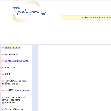
¤
Recevoir les nouveaut
_______
¤
Philagora.net
¤
Nouveautés
¤
Contes pour Enfants
¤
FORUMS
¤
ART
¤
FRANCAIS poésie,
théâtre, prose
¤
LIVRES
des aperçus
¤
Pôle - international -
revue, tourisme,
gastronomie
-
¤
Occitan-Gascon