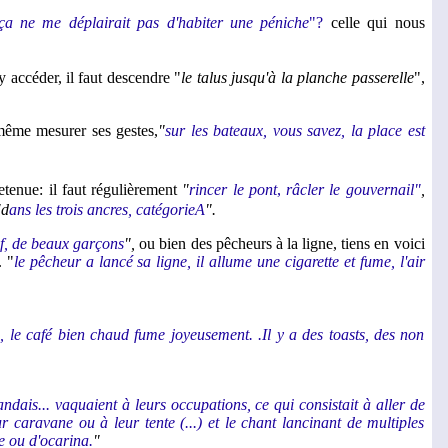
ça ne me déplairait pas d'habiter une péniche
"?
celle qui nous
y accéder, il faut descendre "
le talus jusqu'à la planche passerelle
",
e même mesurer ses gestes,
"
sur les bateaux, vous savez, la place est
retenue: il faut régulièrement
"
rincer le pont
,
râcler le gouvernail"
,
"d
ans les trois ancres, catégorieA
".
if, de beaux garçons
",
ou bien des pêcheurs à la ligne, tiens en voici
. "
le pêcheur a lancé sa ligne, il allume une cigarette et fume, l'air
, le café bien chaud fume joyeusement. .Il y a des toasts, des non
dais... vaquaient à leurs occupations, ce qui consistait à aller de
 caravane ou à leur tente (...) et le chant lancinant de multiples
e ou d'ocarina.
"