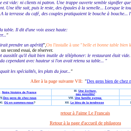
le est vide: ni clients ni patron. Une trappe ouverte semble signifier 
nt. Une tête suit, puis le reste, des épaules à la semelle... Lorsque le tou
:
A la terrasse du café, des couples pratiquaient le bouche à bouche... l
la table. Il dit d'une voix assez haute:
r...
"
sirait prendre un apéritif
",
On l'installe à une "
belle et bonne table bien l
r un second essai, de réserver.
t aussitôt qu'il était bien inutile de téléphoner: le restaurant était vide
a cependant avec hauteur si l'on avait retenu sa table... "
ait les spécialités, les plats du jour...
"
Aller à la page suivante VII:
"
Des gens bien de chez 
III.
Une écriture,
I.
Notre histoire de France
pas possible!
II.
Des gens de chez nous
VIII.
Une famille sympa
XI.
Où en sommes-nous
?
XII.
Le bleu de la tendresse
retour à J'aime Le Français
Retour à la page d'accueil de philagora