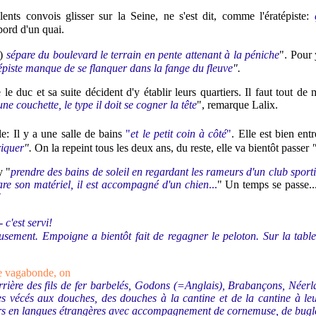
ents convois glisser sur la Seine, ne s'est dit, comme l'ératépiste:
bord d'un quai.
n)
sépare du boulevard le terrain en pente attenant à la péniche
". Pour 
épiste manque de se flanquer dans la fange du fleuve
".
 le duc et sa suite décident d'y établir leurs quartiers. Il faut tout d
ne couchette, le type il doit se cogner la tête
", remarque Lalix.
e: Il y a une salle de bains
"
et le petit coin à côté
"
. Elle est bien ent
riquer
".
On la repeint tous les deux ans, du reste, elle va bientôt passer
y "
prendre des bains de soleil en regardant les rameurs d'un club sport
re son matériel, il est accompagné d'un chien
...
" Un temps se passe..
"
- c'est servi!
usement. Empoigne a bientôt fait de regagner le peloton. Sur la table
pe vagabonde, on
rière des fils de fer barbelés, Godons (=Anglais), Brabançons, Néerlan
s vécés aux douches, des douches à la cantine et de la cantine à leur
œurs en langues étrangères avec accompagnement de cornemuse, de bugl