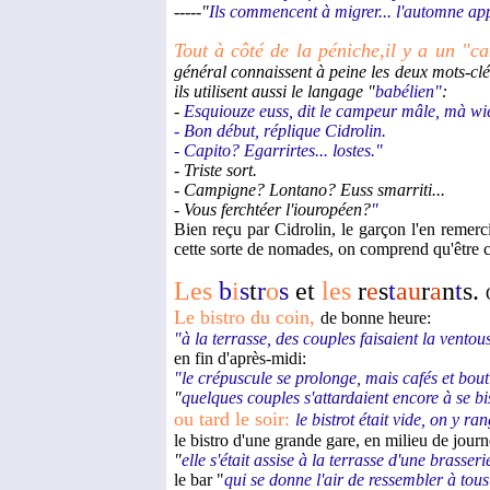
-----"
Ils commencent à migrer... l'automne ap
Tout à côté de la péniche,il y a un "
général connaissent à peine les deux mots-cl
ils utilisent aussi le langage "
babélien"
:
-
Esquiouze euss, dit le campeur mâle, mà wie 
- Bon début, réplique Cidrolin.
- Capito? Egarrirtes... lostes."
- Triste sort.
- Campigne? Lontano? Euss smarriti...
- Vous ferchtéer l'iouropéen?
"
Bien reçu par Cidrolin, le garçon l'en remerci
cette sorte de nomades, on comprend qu'être 
Les
b
i
s
t
r
o
s
et
les
r
e
s
t
au
r
a
n
t
s.
Le
bistro du coin,
de bonne heure:
"à la terrasse, des couples faisaient la ventous
en fin d'après-midi:
"le crépuscule se prolonge, mais cafés et bouti
"
quelques couples s'attardaient encore à se b
ou tard le soir:
le bistrot était vide, on y 
le bistro d'une grande gare, en milieu de journ
"
elle s'était assise à la terrasse d'une brass
le bar "
qui se donne l'air de ressembler à tous