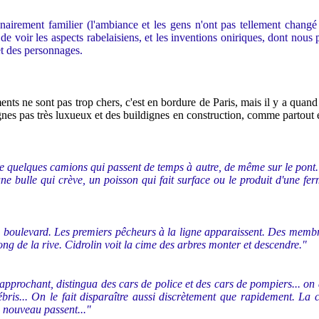
inairement familier (l'ambiance et les gens n'ont pas tellement chang
oir les aspects rabelaisiens, et les inventions oniriques, dont nous pa
et des personnages.
ents ne sont pas trop chers, c'est en bordure de Paris, mais il y a qua
nes pas très luxueux et des buildignes en construction, comme partout e
re quelques camions qui passent de temps à autre, de même sur le pont. 
s une bulle qui crève, un poisson qui fait surface ou le produit d'une f
e boulevard. Les premiers pêcheurs à la ligne apparaissent. Des membr
ong de la rive. Cidrolin voit la cime des arbres monter et descendre."
pprochant, distingua des cars de police et des cars de pompiers... on dé
ébris... On le fait disparaître aussi discrètement que rapidement. La
e nouveau passent..."