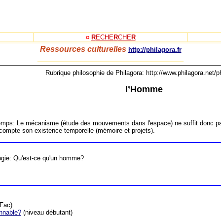
¤
R
ECHE
R
CHE
R
Ressources culturelles
http://philagora.fr
_____________________________________
Rubrique philosophie de Philagora: http://www.philagora.net/p
l’Homme
u temps: Le mécanisme (étude des mouvements dans l'espace) ne suffit donc pa
 compte son existence temporelle (mémoire et projets).
logie: Qu'est-ce qu'un homme?
 Fac)
onnable?
(niveau débutant)