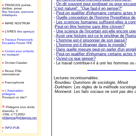
-
On dit souvent pour expliquer ou pour excus
¤
FRANCAIS
poésie,
"c'est naturel". "Que faut-il en penser?"
théâtre, prose
Bac français, parcours
-
Peut-on qualifier d'inhumains certains actes
initiatiques
-
Quelle conception de l'homme l'hypothèse de 
-
Les sciences humaines suffisent-elles à con
¤
MARE NOSTRUM
-
Peut-on être homme sans être citoyen?
-
Une science de l'incertain est-elle encore un
¤
LIVRES
des aperçus
-
Avoir une histoire est-ce le privilège de l'hum
¤
T
ravaux Personnels
-
L'homme est-il prisonnier de son passé?
Encadrés
Forum TPE
-
L'homme est-il étranger dans le monde?
-
Dans quelle mesure peut-on parler d'un progrè
¤
Contes pour enfants
-
Peut-on qualifier d'inhumains certains actes
en musique!
-
Qu'est-ce que penser?
- Le travail contribue-t-il à unir les hommes ou 
¤
Occitan-Catalan
¤
Revue Pôle-
international
Lectures incontournables:
-Bourdieu:
Questions de sociologie, Minuit
¤
Francophonie
-Durkheim:
Les règles de la méthode sociologi
¤
L'Association
-Monnerot:
Les faits sociaux ne sont pas des
philagora
Pourquoi ce site?
¤
Philagora tous droits
réservés. ©
-CNIL n°713062-
philagora@philagora.net
¤
INFO-PUB
-
-