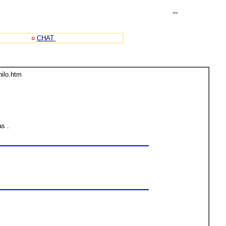
-
-
¤
CHAT
hilo.htm
s .