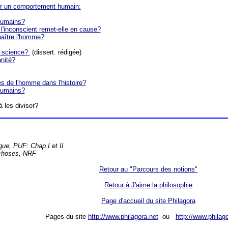
er un comportement humain:
 humains?
l'inconscient remet-elle en cause?
naître l'homme?
e science?
(dissert. rédigée)
anité?
s de l'homme dans l'histoire?
 humains?
à les diviser?
que, PUF: Chap I et II
 choses, NRF
Retour au "Parcours des notions"
Retour à J'aime la philosophie
Page d'accueil du site Philagora
Pages du site
http://www.philagora.net
ou
http://www.philag