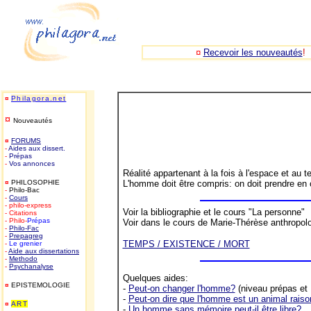
¤
Recevoir les nouveautés
!
¤
Philagora.net
¤
Nouveautés
¤
FORUMS
-
Aides aux dissert.
-
Prépas
-
Vos annonces
Réalité appartenant à la fois à l'espace et a
¤
PHILOSOPHIE
L'homme doit être compris: on doit prendre en
-
Philo-Bac
-
Cours
- philo-express
Voir la bibliographie et le cours "La personne"
- Citations
- Philo-
Prépas
Voir dans le cours de Marie-Thérèse anthropo
-
Philo-
Fac
-
Prepagreg
TEMPS / EXISTENCE / MORT
-
Le grenier
-
Aide aux dissertations
-
Methodo
-
Psychanalyse
Quelques aides:
¤
EPISTEMOLOGIE
-
Peut-on changer l'homme?
(niveau prépas et
-
Peut-on dire que l'homme est un animal rais
¤
ART
-
Un homme sans mémoire peut-il être libre?